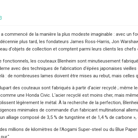
3
a commencé de la manière la plus modeste imaginable : avec un four 
e décennie plus tard, les fondateurs James Ross-Harris, Jon Warsha
iveau d'objets de collection et comptent parmi leurs clients les che
 fonctionnels, les couteaux Blenheim sont minutieusement fabriqué
erne avec des techniques de fabrication d'épées japonaises vieilles d
elà : de nombreuses lames doivent être mises au rebut, mais celles 
 plupart des couteaux sont fabriqués à partir d'acier recyclé ; même 
mme une Honda Civic. L'acier recyclé est moins cher, mais même si
lissent légèrement le métal. À la recherche de la perfection, Blenheim
igences minimales de commande d'un fabricant multinational allema
t d'un alliage composé de 3,5 % de tungstène et de 1,4 % de carbone »,
 des millions de kilomètres de l'Aogami Super-steel ou du Blue Paper 
pur."