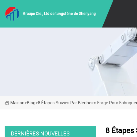
Groupe Cie., Ltd de tungstène de Shenyang
Maison
>
Blog
>
8 Étapes Suivies Par Blenheim Forge Pour Fabriquer
8 Étapes 
DERNIÈRES NOUVELLES