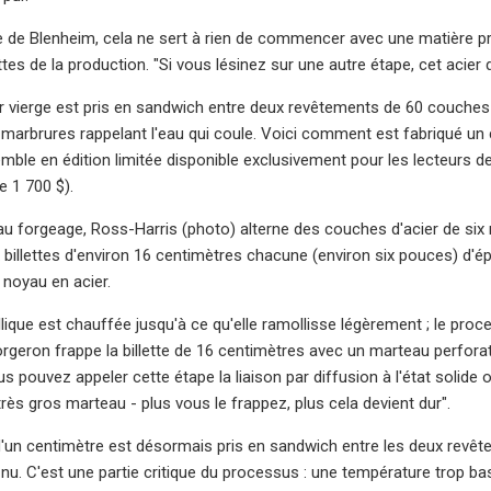
pe de Blenheim, cela ne sert à rien de commencer avec une matière pr
tes de la production. "Si vous lésinez sur une autre étape, cet acier 
r vierge est pris en sandwich entre deux revêtements de 60 couches
 marbrures rappelant l'eau qui coule. Voici comment est fabriqué un c
mble en édition limitée disponible exclusivement pour les lecteurs de 
e 1 700 $).
au forgeage, Ross-Harris (photo) alterne des couches d'acier de six m
 billettes d'environ 16 centimètres chacune (environ six pouces) d'é
noyau en acier.
llique est chauffée jusqu'à ce qu'elle ramollisse légèrement ; le proc
rgeron frappe la billette de 16 centimètres avec un marteau perforate
s pouvez appeler cette étape la liaison par diffusion à l'état solide 
rès gros marteau - plus vous le frappez, plus cela devient dur".
 d'un centimètre est désormais pris en sandwich entre les deux revê
nu. C'est une partie critique du processus : une température trop bass