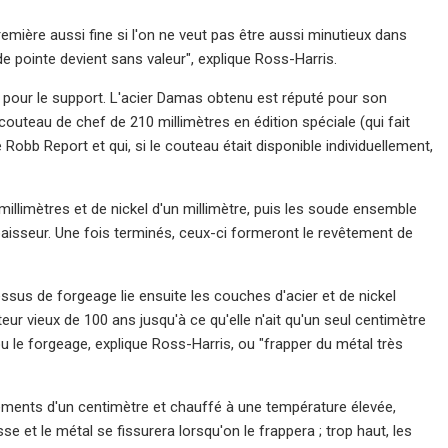
emière aussi fine si l'on ne veut pas être aussi minutieux dans
de pointe devient sans valeur", explique Ross-Harris.
 pour le support. L'acier Damas obtenu est réputé pour son
outeau de chef de 210 millimètres en édition spéciale (qui fait
Robb Report et qui, si le couteau était disponible individuellement,
illimètres et de nickel d'un millimètre, puis les soude ensemble
paisseur. Une fois terminés, ceux-ci formeront le revêtement de
essus de forgeage lie ensuite les couches d'acier et de nickel
ur vieux de 100 ans jusqu'à ce qu'elle n'ait qu'un seul centimètre
ou le forgeage, explique Ross-Harris, ou "frapper du métal très
tements d'un centimètre et chauffé à une température élevée,
e et le métal se fissurera lorsqu'on le frappera ; trop haut, les