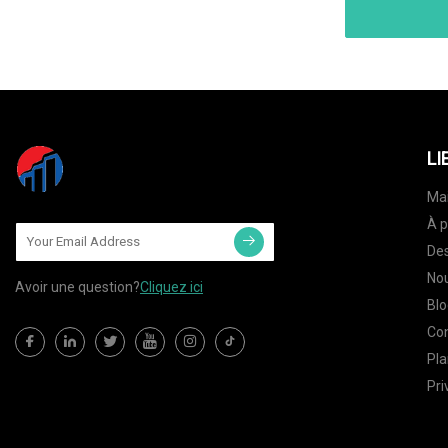
LI
Ma
À p
Des
Nou
Avoir une question?
Cliquez ici
Blo
Co
Pla
Pri