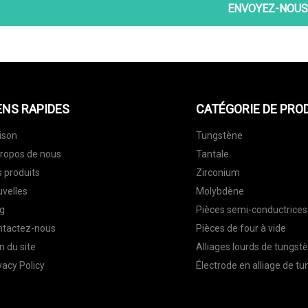
ENVOYEZ-NOUS
ENS RAPIDES
CATÉGORIE DE PRO
ison
Tungstène
ropos de nous
Tantale
 produits
Zirconium
velles
Molybdène
g
Pièces semi-conductrices
ntactez-nous
Pièces de four à vide
n du site
Alliages lourds de tungst
vacy Policy
Électrode en alliage de t