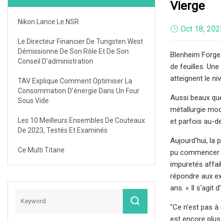
Vierge
Nikon Lance Le NSR
Oct 18, 202
Le Directeur Financier De Tungsten West
Démissionne De Son Rôle Et De Son
Blenheim Forge 
Conseil D'administration
de feuilles. Un
atteignent le n
TAV Explique Comment Optimiser La
Consommation D'énergie Dans Un Four
Aussi beaux que
Sous Vide
métallurgie mod
Les 10 Meilleurs Ensembles De Couteaux
et parfois au-d
De 2023, Testés Et Examinés
Aujourd'hui, la
Ce Multi Titane
pu commencer co
impuretés affaib
répondre aux ex
ans. « Il s'agi
"Ce n'est pas à
est encore plus 