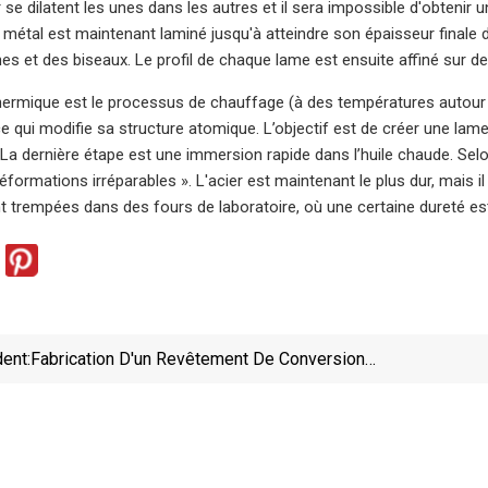
se dilatent les unes dans les autres et il sera impossible d'obtenir un
 métal est maintenant laminé jusqu'à atteindre son épaisseur finale 
es et des biseaux. Le profil de chaque lame est ensuite affiné sur d
hermique est le processus de chauffage (à des températures autour 
ce qui modifie sa structure atomique. L’objectif est de créer une lame
. La dernière étape est une immersion rapide dans l’huile chaude. Sel
déformations irréparables ». L'acier est maintenant le plus dur, mais 
t trempées dans des fours de laboratoire, où une certaine dureté est 
ent:
Fabrication D'un Revêtement De Conversion
Chromate Uniforme Sur Alliage De Zn Pour Une
O
Meilleure Résistance À La Corrosion En
Couc
Environnement Humide