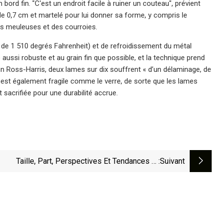
 bord fin. "C'est un endroit facile à ruiner un couteau", prévient
de 0,7 cm et martelé pour lui donner sa forme, y compris le
es meuleuses et des courroies.
de 1 510 degrés Fahrenheit) et de refroidissement du métal
 aussi robuste et au grain fin que possible, et la technique prend
on Ross-Harris, deux lames sur dix souffrent « d’un délaminage, de
il est également fragile comme le verre, de sorte que les lames
sacrifiée pour une durabilité accrue.
Taille, Part, Perspectives Et Tendances Et
:suivant
pportunités À Venir Du Marché Des Dépôts De
hes Atomiques Analysées Pour Les Années À
Venir 2029.