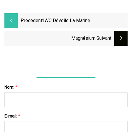
Précédent:
IWC Dévoile La Marine
Magnésium
:suivant
Nom:
*
E-mail:
*