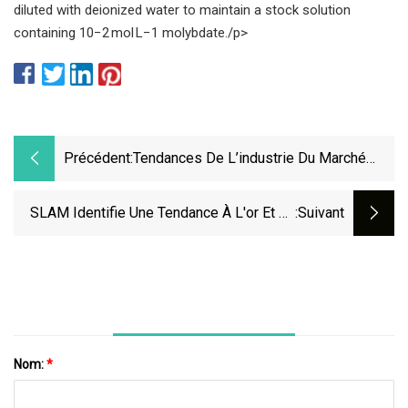
diluted with deionized water to maintain a stock solution
containing 10−2 mol L−1 molybdate./p>
Précédent:
Tendances De L’industrie Du Marché
Des Nanopoudres De Trioxyde De
Molybdène
SLAM Identifie Une Tendance À L'or Et Au
:suivant
Cuivre Sur 20 Km
Nom:
*