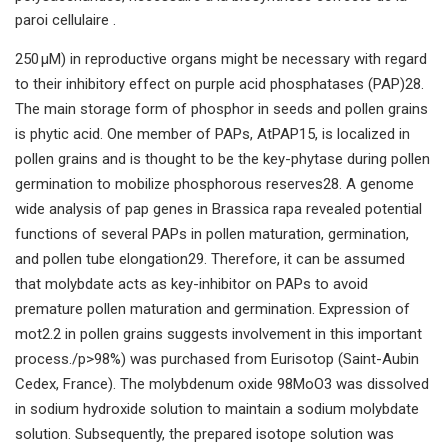
paroi cellulaire .
250 µM) in reproductive organs might be necessary with regard
to their inhibitory effect on purple acid phosphatases (PAP)28.
The main storage form of phosphor in seeds and pollen grains
is phytic acid. One member of PAPs, AtPAP15, is localized in
pollen grains and is thought to be the key-phytase during pollen
germination to mobilize phosphorous reserves28. A genome
wide analysis of pap genes in Brassica rapa revealed potential
functions of several PAPs in pollen maturation, germination,
and pollen tube elongation29. Therefore, it can be assumed
that molybdate acts as key-inhibitor on PAPs to avoid
premature pollen maturation and germination. Expression of
mot2.2 in pollen grains suggests involvement in this important
process./p>
98%) was purchased from Eurisotop (Saint-Aubin
Cedex, France). The molybdenum oxide 98MoO3 was dissolved
in sodium hydroxide solution to maintain a sodium molybdate
solution. Subsequently, the prepared isotope solution was