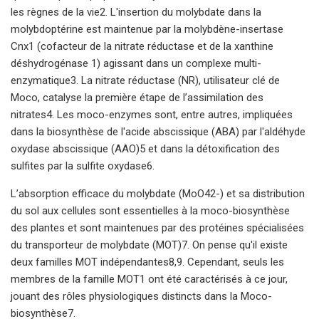
les règnes de la vie2. L'insertion du molybdate dans la
molybdoptérine est maintenue par la molybdène-insertase
Cnx1 (cofacteur de la nitrate réductase et de la xanthine
déshydrogénase 1) agissant dans un complexe multi-
enzymatique3. La nitrate réductase (NR), utilisateur clé de
Moco, catalyse la première étape de l’assimilation des
nitrates4. Les moco-enzymes sont, entre autres, impliquées
dans la biosynthèse de l'acide abscissique (ABA) par l'aldéhyde
oxydase abscissique (AAO)5 et dans la détoxification des
sulfites par la sulfite oxydase6.
L’absorption efficace du molybdate (MoO42-) et sa distribution
du sol aux cellules sont essentielles à la moco-biosynthèse
des plantes et sont maintenues par des protéines spécialisées
du transporteur de molybdate (MOT)7. On pense qu'il existe
deux familles MOT indépendantes8,9. Cependant, seuls les
membres de la famille MOT1 ont été caractérisés à ce jour,
jouant des rôles physiologiques distincts dans la Moco-
biosynthèse7.