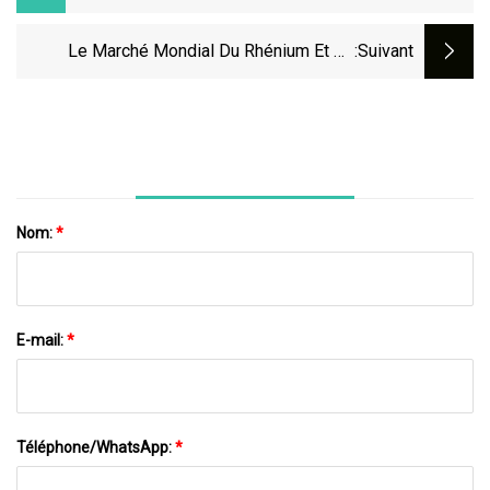
Au Cuivre Sur 20 Km
Le Marché Mondial Du Rhénium Et Du
:suivant
Molybdène : Perspectives Et Analyse
Nom:
*
E-mail:
*
Téléphone/WhatsApp:
*