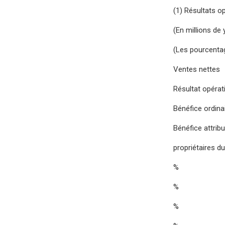
(1) Résultats o
(En millions de y
(Les pourcentag
Ventes nettes
Résultat opérat
Bénéfice ordina
Bénéfice attrib
propriétaires d
%
%
%