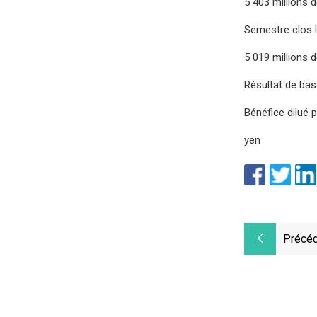
5 403 millions 
Semestre clos l
5 019 millions 
Résultat de bas
Bénéfice dilué 
yen
Précéd