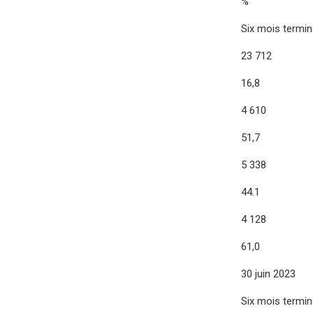
%
Six mois termi
23 712
16,8
4 610
51,7
5 338
44.1
4 128
61,0
30 juin 2023
Six mois termi