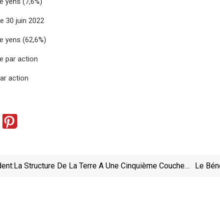
de yens (7,6%)
e 30 juin 2022
de yens (62,6%)
e par action
par action
ent:
La Structure De La Terre A Une Cinquième Couche :
Le Bén
Les Ondes Sismiques Rebondissantes Révèlent
Les Secrets Du Noyau Interne De La Planète