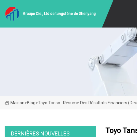
Groupe Cie., Ltd de tungstène de Shenyang
Maison
>
Blog
>
Toyo Tanso : Résumé Des Résultats Financiers (deu
Toyo Tans
DERNIÈRES NOUVELLES