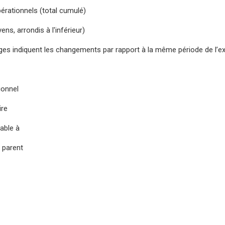
pérationnels (total cumulé)
ens, arrondis à l'inférieur)
es indiquent les changements par rapport à la même période de l’ex
ionnel
ire
uable à
u parent