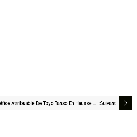
éfice Attribuable De Toyo Tanso En Hausse De
:suivant
61 % Au Premier Semestre Grâce À Une Marge
Bénéficiaire Plus Élevée, Un