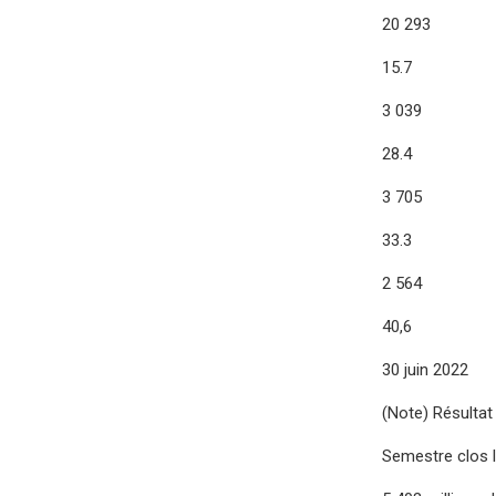
20 293
15.7
3 039
28.4
3 705
33.3
2 564
40,6
30 juin 2022
(Note) Résultat 
Semestre clos l