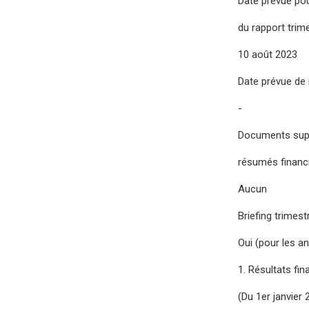
Date prévue po
du rapport trimes
10 août 2023
Date prévue de 
-
Documents suppl
résumés financi
Aucun
Briefing trimestr
Oui (pour les an
1. Résultats fi
(Du 1er janvier 