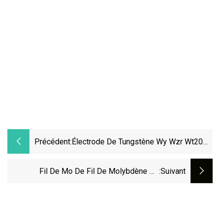
Précédent:
Électrode De Tungstène Wy Wzr Wt20
Wce Wl
Fil De Mo De Fil De Molybdène De
:suivant
Découpeuse De Fil D'EDM De 0.18mm