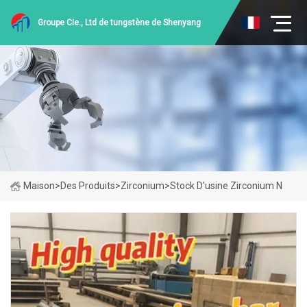
Groupe Cie., Ltd de tungstène de Shenyang
Maison
>
Des Produits
>
Zirconium
>
Stock D'usine Zirconium N