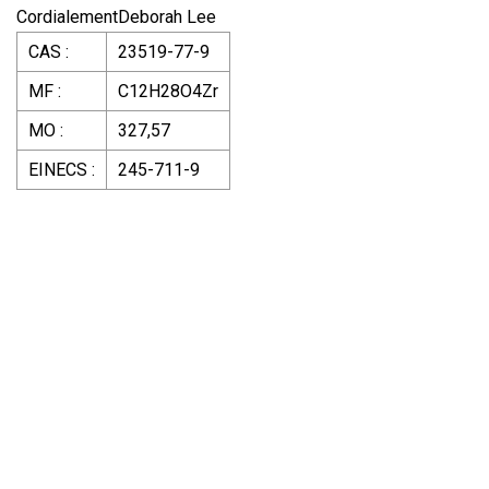
CordialementDeborah Lee
CAS :
23519-77-9
MF :
C12H28O4Zr
MO :
327,57
EINECS :
245-711-9