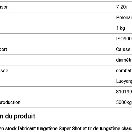
aison
7-20j
Polonai
1 kg
ISO900
port
Caisse 
diamèt
osée
combat
Luoyan
810199
production
5000kg
n du produit
n stock fabricant tungstène Super Shot et tir de tungstène cha