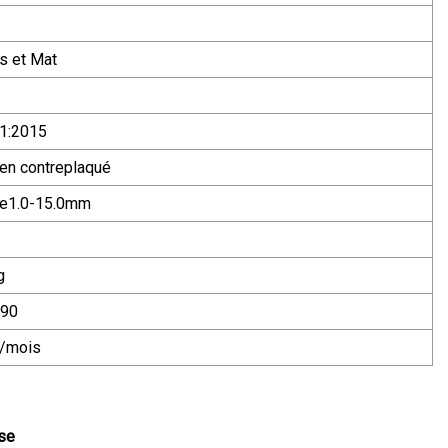
s et Mat
1:2015
en contreplaqué
re1.0-15.0mm
g
90
/mois
sse