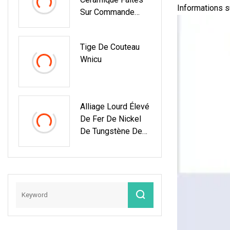
Faible Coût, Pour
Informations s
Sur Commande
Corps En
D'alumine De Semi-
Céramique
Conducteur De
Émaillée
Tige De Couteau
Machine
Wnicu
Alliage Lourd Élevé
De Fer De Nickel
De Tungstène De
Wnife&Wnicu/allia
Ge De Cuivre De
Tungstène