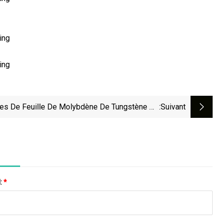
es De Feuille De Molybdène De Tungstène De
:suivant
Prix D'usine Épaisseur 0,3 Mm Et 0,5 Mm Pour
Laveuse Sous Vide
l:
*