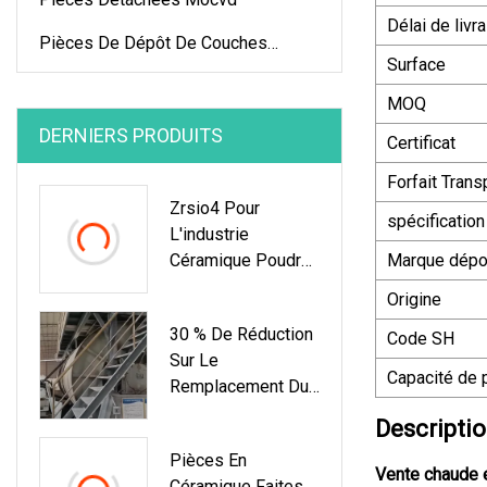
Délai de livr
Pièces De Dépôt De Couches
Surface
Minces
MOQ
DERNIERS PRODUITS
Certificat
Forfait Trans
Zrsio4 Pour
spécification
L'industrie
Céramique Poudre
Marque dép
De Silicate De
Origine
Zirconium De
30 % De Réduction
Qualité Supérieure
Code SH
Sur Le
Capacité de 
Remplacement Du
Zirconium, Azurant
Descriptio
En Céramique De
Pièces En
Haute Qualité, À
Vente chaude e
Céramique Faites