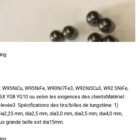
iau : W95NiCu, W95NiFe, W90Ni7Fe3, W92Ni5Cu3, W92.5NiFe,
G6X YG8 YG10 ou selon les exigences des clientsMatériel :
evée3. Spécifications des tirs/billes de tungstène :1)
 dia2,25 mm, dia2,5 mm, dia3,0 mm, dia3,5 mm, dia4,0 mm,
us grande taille est dia15mm.