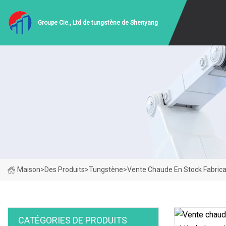
Groupe Cie., Ltd de tungstène de Shenyang
Maison
>
Des Produits
>
Tungstène
>
Vente Chaude En Stock Fabrica
CATÉGORIES DE PRODUITS