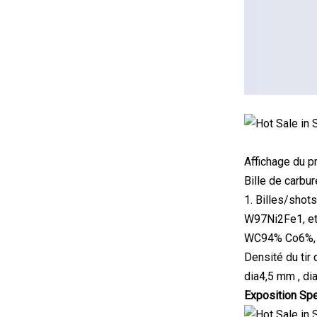
Affichage du p
Bille de carbu
1. Billes/sho
W97Ni2Fe1, etc
WC94% Co6%, WC
Densité du tir
dia4,5 mm , di
Exposition Sp