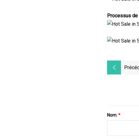
Processus de p
Précéd
Nom:
*