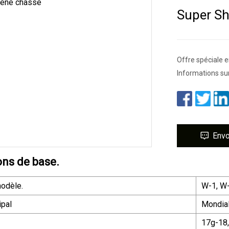
Super Sh
Offre spéciale 
Informations sur
Env
ons de base.
odèle.
W-1, W
ipal
Mondia
17g-18