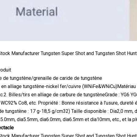
roduit
re de tungstène/grenaille de caride de tungstène
ts en alliage tungstène-nickel fer/cuivre (WNiFe&WNiCu)Matér
.2. Billes/tirs en alliage de carbure de tungstèneGrade : YG6 Y
92% Co8, etc. Propriété : Bonne résistance à l'usure, dureté él
 de tungstène : 17 g-18,5 g/cm32) Taille disponible : Dia2,0 mm,
a5.0mm, dia5.5mm, dia6.0mm, dia6.5mm et dia10mm, etc., et la pl
ectacle