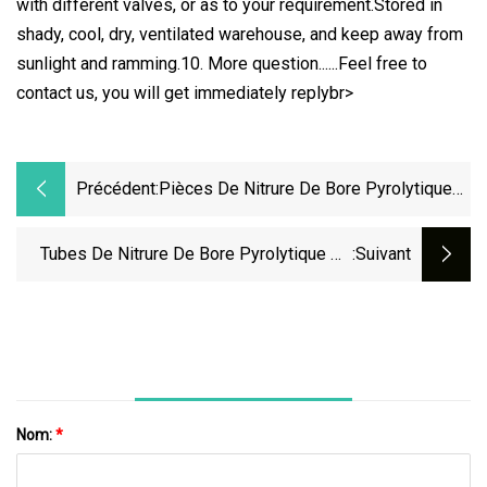
with different valves, or as to your requirement.Stored in
shady, cool, dry, ventilated warehouse, and keep away from
sunlight and ramming.10. More question......Feel free to
contact us, you will get immediately replybr>
Précédent:
Pièces De Nitrure De Bore Pyrolytique
Pbn De Haute Pureté De Haute Qualité
Tubes De Nitrure De Bore Pyrolytique De
:suivant
Haute Pureté/pièces Pbn
Nom:
*