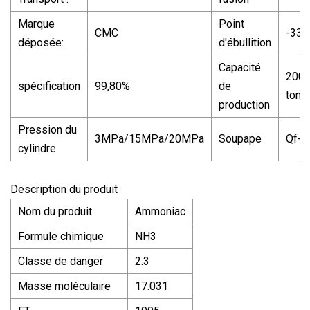
Marque
Point
CMC
-33,
déposée:
d'ébullition
Capacité
200
spécification
99,80%
de
tonn
production
Pression du
3MPa/15MPa/20MPa
Soupape
Qf-1
cylindre
Description du produit
Nom du produit
Ammoniac
Formule chimique
NH3
Classe de danger
2.3
Masse moléculaire
17.031