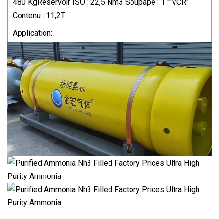
480 KgRéservoir ISO : 22,5 Nm3 Soupape : 1 ""VCR"
Contenu : 11,2T
Application: