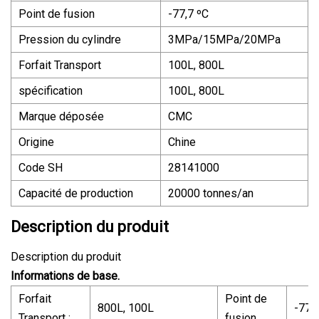
Point de fusion
-77,7 ºC
Pression du cylindre
3MPa/15MPa/20MPa
Forfait Transport
100L, 800L
spécification
100L, 800L
Marque déposée
CMC
Origine
Chine
Code SH
28141000
Capacité de production
20000 tonnes/an
Description du produit
Description du produit
Informations de base.
Forfait
Point de
800L, 100L
-77,
Transport :
fusion