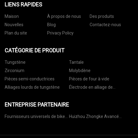
LIENS RAPIDES
Maison
À propos de nous
Des produits
Nouvelles
Blog
Contactez-nous
Plan du site
Privacy Policy
CATÉGORIE DE PRODUIT
Tungstène
Tantale
Zirconium
Molybdène
Pièces semi-conductrices
Pièces de four à vide
Alliages lourds de tungstène
Électrode en alliage de
tungstène
ENTREPRISE PARTENAIRE
Fournisseurs universels de bike
Huizhou Zhongke Avancé
aux vélos
Fabrication Limité Entreprise