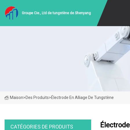
Groupe Cie., Ltd de tungstène de Shenyang
Maison
>
Des Produits
>
Électrode En Alliage De Tungstène
Électrode
CATÉGORIES DE PRODUITS