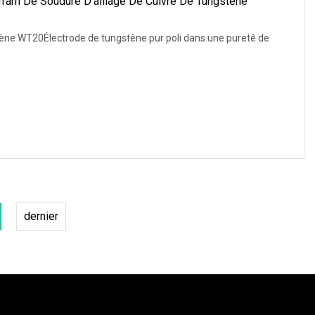
ram De Soudure D'alliage De Cuivre De Tungstène
ène WT20Électrode de tungstène pur poli dans une pureté de
dernier