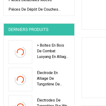
Pièces De Dépôt De Couches
Minces
DERNIERS PRODUITS
> Boîtes En Bois
De Combat
Luoyang En Alliage
À 99,95 %, Produits
Emballés
Électrode En
Individuellement À
Alliage De
L'intérieur,
Tungstène De
Électrode En
Haute Qualité
Tungstène
Électrodes De
Tungstène Pur Wp,