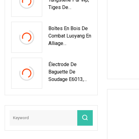
Tiges De
Tungstène Pour Le
Soudage De
Boîtes En Bois De
L'aluminium Et De
Combat Luoyang En
L'alliage
Alliage
D'aluminium
Électronique,
Emballées
Électrode De
Individuellement À
Baguette De
L'intérieur De
Soudage E6013,
Perles En Gros,
Alliage
Électrodes En
D'aluminium, Fonte
Tungstène Thorié
408, Électrodes
Métalliques 6016,
Tungstène
Monolithe Noir