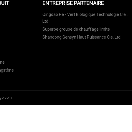
DUIT
ENTREPRISE PARTENAIRE
Qingdao Ré - Vert Biologique Technologie Cie.,
Ltd
Superbe groupe de chauffage limité
Shandong Gensyn Haut Puissance Cie, Ltd.
ène
ungstène
go.com