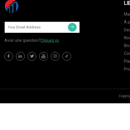
LI
Ma
À p
Des
Nou
Avoir une question?
Cliquez ici
Blo
Co
Pla
Pri
Copyrig