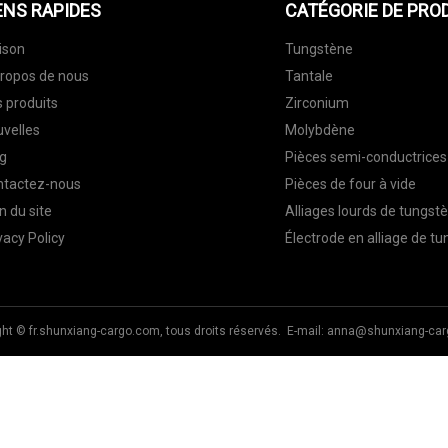
ENS RAPIDES
CATÉGORIE DE PRO
ison
Tungstène
ropos de nous
Tantale
 produits
Zirconium
velles
Molybdène
g
Pièces semi-conductrices
ntactez-nous
Pièces de four à vide
n du site
Alliages lourds de tungst
vacy Policy
Électrode en alliage de t
ht © fr.shunxiang-cargo.com, tous droits réservés. E-mail:
anna@shunxiang-car