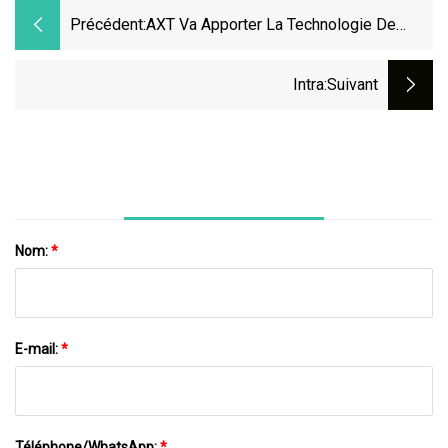
Précédent:
AXT Va Apporter La Technologie De
Fabrication Additive D'Amazemet En
Australie
Intra
:suivant
Nom:
*
E-mail:
*
Téléphone/WhatsApp:
*