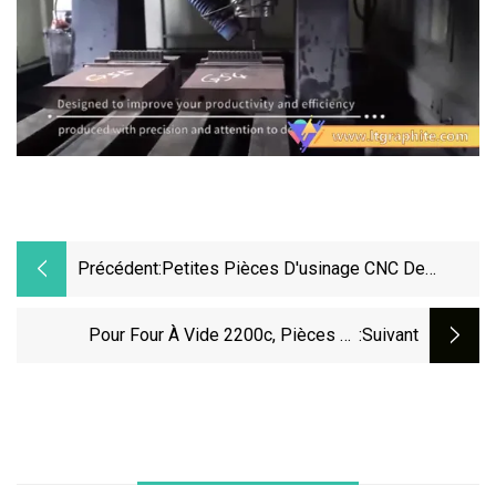
Précédent:
Petites Pièces D'usinage CNC De
Précision En Métal Personnalisé
Japon/Machine À Eaux Grasses Petites
Pour Four À Vide 2200c, Pièces En
:suivant
Pièces D'usinage De Fraisage De
Céramique De Nitrure De Bore
Tournage CNC Pour Semi-
Conducteurs/matériel Médical