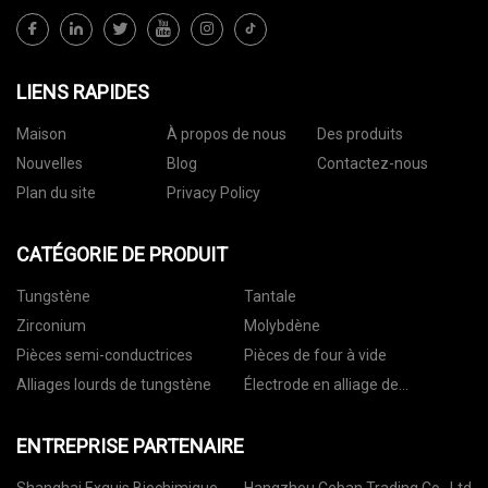
LIENS RAPIDES
Maison
À propos de nous
Des produits
Nouvelles
Blog
Contactez-nous
Plan du site
Privacy Policy
CATÉGORIE DE PRODUIT
Tungstène
Tantale
Zirconium
Molybdène
Pièces semi-conductrices
Pièces de four à vide
Alliages lourds de tungstène
Électrode en alliage de
tungstène
ENTREPRISE PARTENAIRE
Shanghai Exquis Biochimique
Hangzhou Ceban Trading Co., Ltd