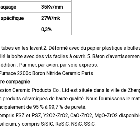
laquage
35Kv/mm
spécifique
27W/mk
0,3%
s tubes en les lavant.2. Déformé avec du papier plastique à bull
é la boîte avec des vis faciles à ouvrir. 5. Bâton d’avertissement
dition : Par mer, par avion, par voie express.
otre compagnie
ion Ceramic Products Co., Ltd est située dans la ville de Zhe
 produits céramiques de haute qualité. Nous fournissons le maté
ncipalement de 95 % à 99,7 % de pureté.
compris FSZ et PSZ, Y2O2-ZrO2, CaO-ZrO2, MgO-ZrO2 disponibl
silicium, y compris SiSIC, ReSiC, NSiC, SSiC.