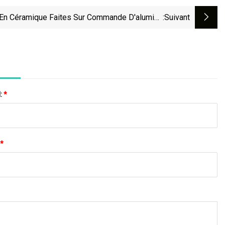
En Céramique Faites Sur Commande D'alumine
:suivant
De Semi-Conducteur De Machine
l:
*
*