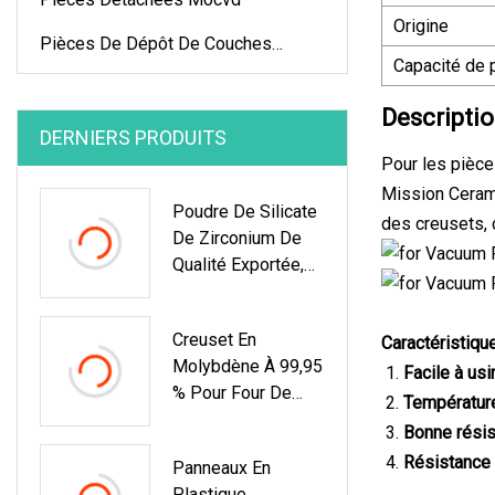
Origine
Pièces De Dépôt De Couches
Capacité de 
Minces
Descriptio
DERNIERS PRODUITS
Pour les pièce
Mission Cerami
Poudre De Silicate
des creusets, 
De Zirconium De
Qualité Exportée,
Granulométrie
Adaptée Aux
Creuset En
Caractéristiq
Besoins Du Client
Molybdène À 99,95
Facile à usi
% Pour Four De
Température
Croissance
Bonne résis
Monocristallin En
Résistance 
Panneaux En
Saphir
Plastique