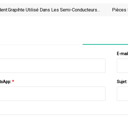
ent:
Grapihte Utilisé Dans Les Semi-Conducteurs
Pièces 
Électroniques, La Fonte Ductile Et Les Pièces
Automobiles
E-mai
tsApp:
*
Sujet: