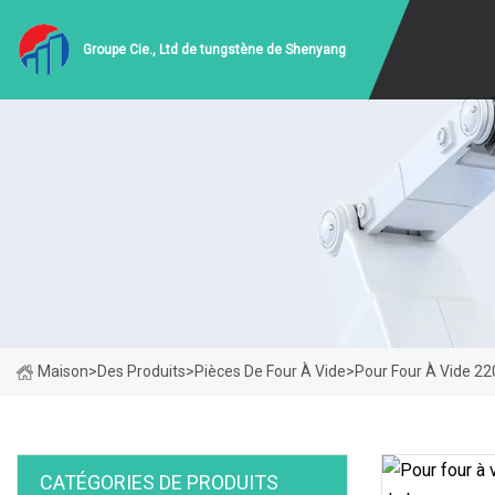
Groupe Cie., Ltd de tungstène de Shenyang
Maison
>
Des Produits
>
Pièces De Four À Vide
>
Pour Four À Vide 22
CATÉGORIES DE PRODUITS