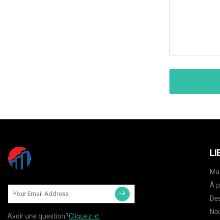
LI
Ma
À p
Des
Nou
Avoir une question?
Cliquez ici