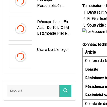
Personnalisés
Température d
Traitant Des Pièces
Dans l'air : 
CNC, Produits
En Gaz Iner
Découpe Laser En
Semi-Conducteurs
Sous vide :
Acier De Tôle OEM
Fabriqués En Chine
Estampage Pièces
De Soudage De
données techn
Pliage
Usure De L'alliage
Article
Contenu du 
Densité
Résistance à
Résistance à 
Résistivité 
Constante di