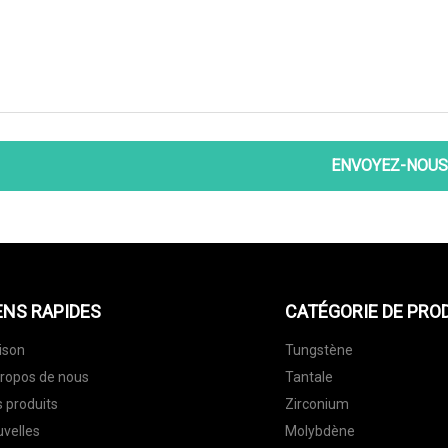
ENVOYEZ-NOUS
ENS RAPIDES
CATÉGORIE DE PRO
ison
Tungstène
ropos de nous
Tantale
 produits
Zirconium
velles
Molybdène