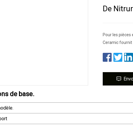
De Nitru
Pour les pièces
Ceramic fournit
Env
ons de base.
odèle.
port