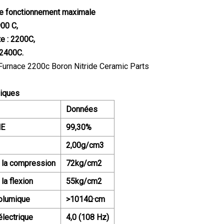
e fonctionnement maximale
900 C,
te : 2200C,
 2400C.
iques
Données
NE
99,30%
2,00g/cm3
 la compression
72kg/cm2
la flexion
55kg/cm2
volumique
>1014Ω·cm
électrique
4,0 (108 Hz)