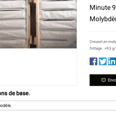
Minute 9
Molybdè
Creuset en moly
frittage : >9,5 
Env
ons de base.
odèle.