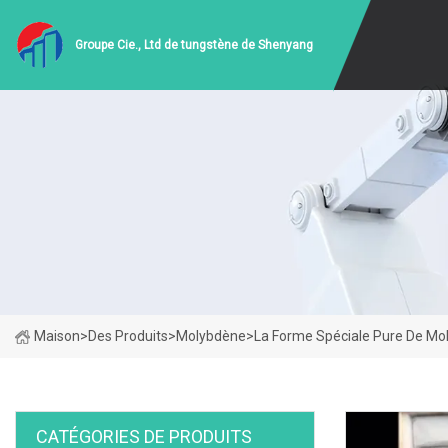
Groupe Cie., Ltd de tungstène de Shenyang
Maison
>
Des Produits
>
Molybdène
>
La Forme Spéciale Pure De Mo
CATÉGORIES DE PRODUITS