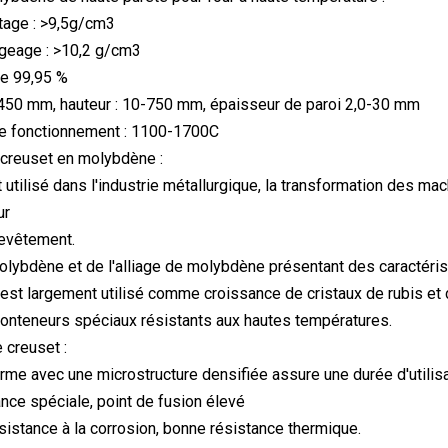
ttage : >9,5g/cm3
rgeage : >10,2 g/cm3
de 99,95 %
-450 mm, hauteur : 10-750 mm, épaisseur de paroi 2,0-30 mm
e fonctionnement : 1100-1700C
 creuset en molybdène :
 utilisé dans l'industrie métallurgique, la transformation des ma
ur
revêtement.
olybdène et de l'alliage de molybdène présentant des caractérist
st largement utilisé comme croissance de cristaux de rubis et de
onteneurs spéciaux résistants aux hautes températures.
 creuset :
forme avec une microstructure densifiée assure une durée d'utilisa
ance spéciale, point de fusion élevé
ésistance à la corrosion, bonne résistance thermique.