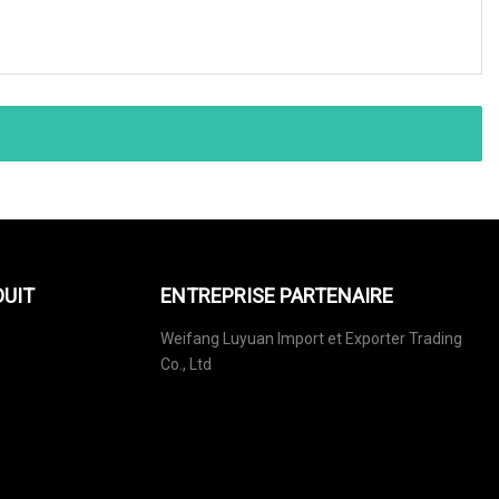
DUIT
ENTREPRISE PARTENAIRE
Weifang Luyuan Import et Exporter Trading
Co., Ltd