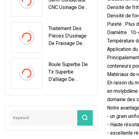
CNC Usinage De
Densité de fri
Haute Précision En
Densité de fo
Alliage D'aluminium
Pureté : Plus 
Traitement Des
Pièces De
Diamètre : 10
Pièces D'usinage
Rechange
Température d
De Fraisage De
Application du
Commande
Principalement
Numérique Par
Boule Superbe De
Ordinateur
conteneurs po
Tir Superbe
D'accessoires De
Matériaux de 
D'alliage De
Matériel De
En raison du m
Carbure De
Précision De Semi-
en molybdène e
Tungstène Lourd
Conducteur De
domaine des c
De Diverses Tailles
Commande
Notre avantage
De Sml
Numérique Par
- un grain uni
Ordinateur
- Haute résist
- excellente r