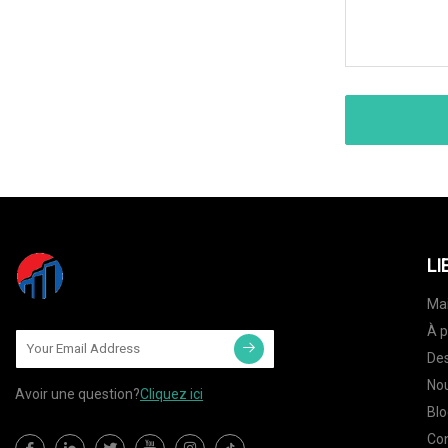
LI
Ma
À p
Des
Nou
Avoir une question?
Cliquez ici
Blo
Co