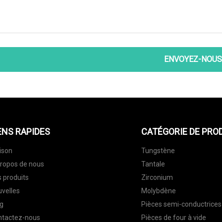
ENVOYEZ-NOUS
ENS RAPIDES
CATÉGORIE DE PRO
ison
Tungstène
ropos de nous
Tantale
 produits
Zirconium
velles
Molybdène
g
Pièces semi-conductrices
ntactez-nous
Pièces de four à vide