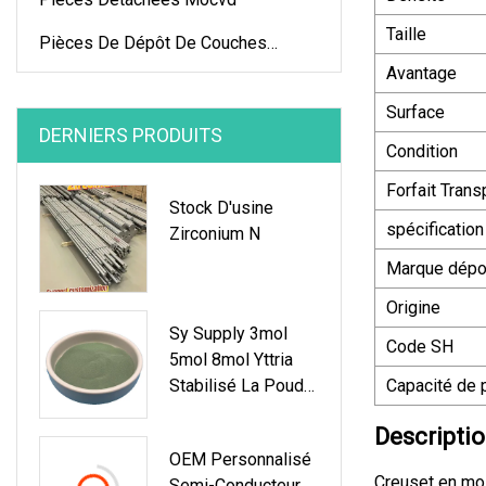
Taille
Pièces De Dépôt De Couches
Minces
Avantage
Surface
DERNIERS PRODUITS
Condition
Forfait Trans
Stock D'usine
spécification
Zirconium N
Marque dép
Origine
Sy Supply 3mol
Code SH
5mol 8mol Yttria
Stabilisé La Poudre
Capacité de 
D'oxyde De
Descriptio
Zirconium De
OEM Personnalisé
Zircone
Creuset en mol
Semi-Conducteur