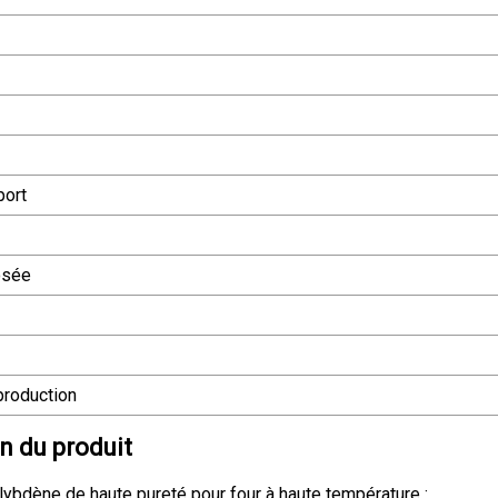
port
osée
production
n du produit
ybdène de haute pureté pour four à haute température :