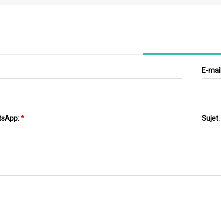
Condu
D'usin
E-mai
tsApp:
*
Sujet: