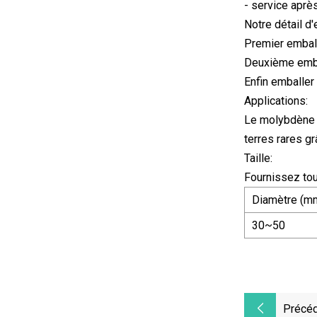
- service aprè
Notre détail d'
Premier embal
Deuxième embal
Enfin emballer
Applications:
Le molybdène e
terres rares g
Taille:
Fournissez tou
Diamètre (m
30~50
Précéd