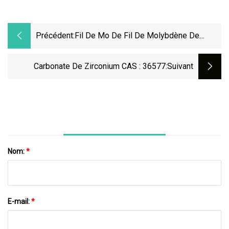
Précédent:
Fil De Mo De Fil De Molybdène De
Découpeuse De Fil D'EDM De 0.18mm
Carbonate De Zirconium CAS : 36577
:suivant
Nom:
*
E-mail:
*